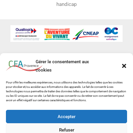
handicap
Gérer le consentement aux
cookies
Pour offrir les meilleures expériences, nous utilisons des technologies telles que les cookies
pour stocker et/ou accéder aux informations des appareils. Le fait de consentir à ces
technologies nous permettra de traiter des données telles que le comportement de navigation
ou les ID uniques sur ce site. Le fait de ne pas consentir ou de retirer son consentement peut
avoir un effet négatif sur certaines caractéristiques et fonctions.
Accepter
Copyright © 2026 CFC/CFA Provence
Refuser